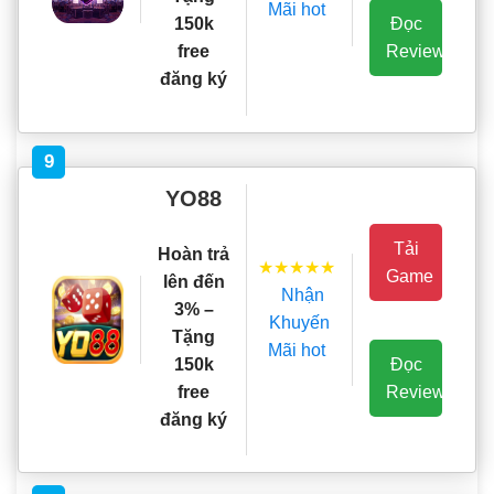
Mãi hot
Đọc
150k
Review
free
đăng ký
9
YO88
Tải
Hoàn trả
★★★★★
Game
lên đến
Nhận
3% –
Khuyến
Tặng
Mãi hot
Đọc
150k
Review
free
đăng ký