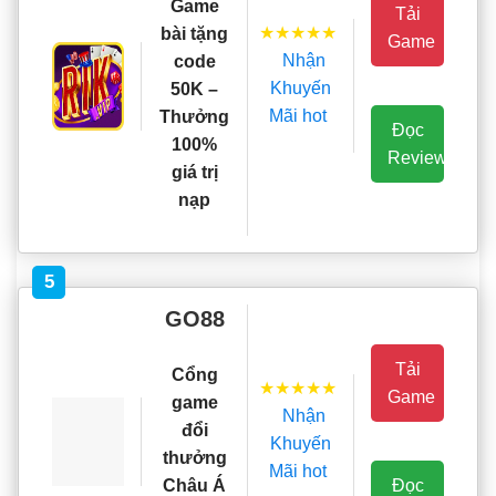
Game
Tải
★★★★★
bài tặng
Game
Nhận
code
Khuyến
50K –
Mãi hot
Thưởng
Đọc
100%
Review
giá trị
nạp
5
GO88
Tải
Cổng
★★★★★
Game
game
Nhận
đổi
Khuyến
thưởng
Mãi hot
Đọc
Châu Á