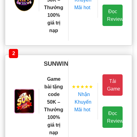
Mãi hot
Thưởng
Đọc
100%
Review
giá trị
nạp
2
SUNWIN
Game
Tải
★★★★★
bài tặng
Game
Nhận
code
Khuyến
50K –
Mãi hot
Thưởng
Đọc
100%
Review
giá trị
nạp