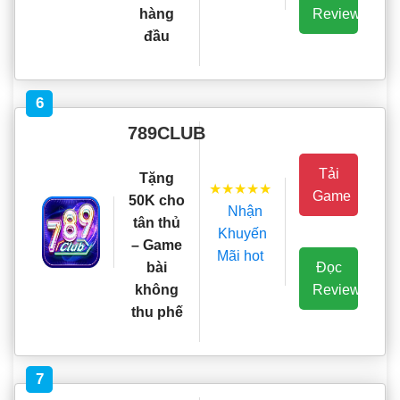
Review
hàng
đầu
6
789CLUB
Tải
Tặng
★★★★★
Game
50K cho
Nhận
tân thủ
Khuyến
– Game
Mãi hot
Đọc
bài
Review
không
thu phế
7