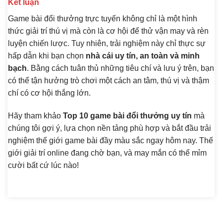
Kết luận
Game bài đổi thưởng trực tuyến không chỉ là một hình
thức giải trí thú vị mà còn là cơ hội để thử vận may và rèn
luyện chiến lược. Tuy nhiên, trải nghiệm này chỉ thực sự
hấp dẫn khi bạn chọn
nhà cái uy tín, an toàn và minh
bạch
. Bằng cách tuân thủ những tiêu chí và lưu ý trên, bạn
có thể tận hưởng trò chơi một cách an tâm, thú vị và thậm
chí có cơ hội thắng lớn.
Hãy tham khảo
Top 10 game bài đổi thưởng uy tín
mà
chúng tôi gợi ý, lựa chọn nền tảng phù hợp và bắt đầu trải
nghiệm thế giới game bài đầy màu sắc ngay hôm nay. Thế
giới giải trí online đang chờ bạn, và may mắn có thể mỉm
cười bất cứ lúc nào!