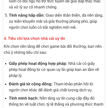
luôn có đội ngũ hỗ trợ trực tuyến để giải đáp thắc mắc
và xử lý sự cố nhanh chóng.
Tính năng hấp dẫn:
Giao diện thân thiện, đa nền tảng,
sự kiện khuyến mãi và giải thưởng phong phú, giúp
người chơi luôn có trải nghiệm mới mẻ.
4. Tiêu chí lựa chọn nhà cái uy tín
Khi chọn nền tảng để chơi game bài đổi thưởng, bạn nên
chú ý những tiêu chí sau:
Giấy phép hoạt động hợp pháp:
Nhà cái có giấy
phép hoạt động từ cơ quan uy tín giúp bạn an tâm về
pháp lý.
Đánh giá từ cộng đồng:
Tham khảo phản hồi từ
người chơi khác để đánh giá chất lượng dịch vụ.
Tính minh bạch:
Nền tảng uy tín cung cấp đầy đủ
thông tin về luật chơi, tỷ lệ thắng và phương thức thanh