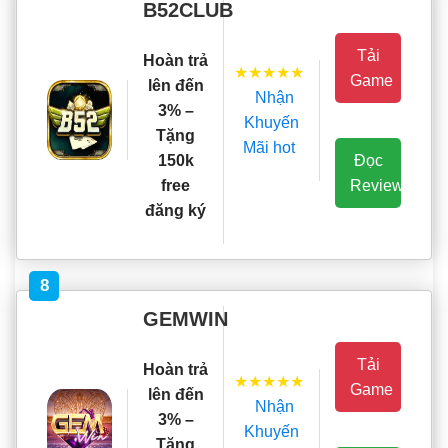
B52CLUB
Tải
Hoàn trả
★★★★★
Game
lên đến
Nhận
3% –
Khuyến
Tặng
Mãi hot
Đọc
150k
Review
free
đăng ký
8
GEMWIN
Tải
Hoàn trả
★★★★★
Game
lên đến
Nhận
3% –
Khuyến
Tặng