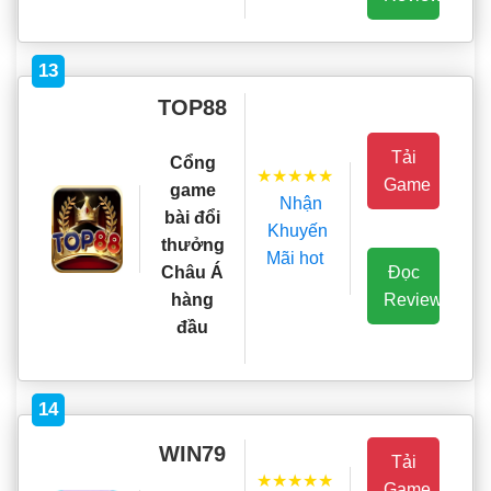
13
TOP88
Tải
Cổng
★★★★★
Game
game
Nhận
bài đổi
Khuyến
thưởng
Mãi hot
Đọc
Châu Á
Review
hàng
đầu
14
WIN79
Tải
★★★★★
Game