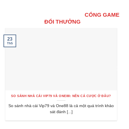
CỔNG GAME
ĐỔI THƯỞNG
23
Th5
T
SO SÁNH NHÀ CÁI VIP79 VÀ ONE88: NÊN CÁ CƯỢC Ở ĐÂU?
So sánh nhà cái Vip79 và One88 là cả một quá trình khảo
sát đánh [...]