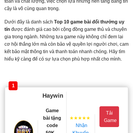
toàn và chất lượng, việc chọn lựa những nền tảng đáng tin
cậy là vô cùng quan trọng.
Dưới đây là danh sách
Top 10 game bài đổi thưởng uy
tín
được đánh giá cao bởi cộng đồng game thủ và chuyên
gia trong ngành. Những tựa game này không chỉ đem lại
cơ hội thắng lớn mà còn bảo vệ quyền lợi người chơi, cam
kết bảo mật thông tin và thanh toán nhanh chóng. Hãy tìm
hiểu kỹ càng để có sự lựa chọn phù hợp nhất cho mình.
1
Haywin
Game
Tải
★★★★★
bài tặng
Game
Nhận
code
Khuyến
50K –