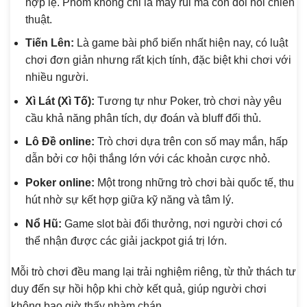
hợp lệ. Phỏm không chỉ là may rủi mà còn đòi hỏi chiến
thuật.
Tiến Lên:
Là game bài phổ biến nhất hiện nay, có luật
chơi đơn giản nhưng rất kịch tính, đặc biệt khi chơi với
nhiều người.
Xì Lát (Xì Tố):
Tương tự như Poker, trò chơi này yêu
cầu khả năng phân tích, dự đoán và bluff đối thủ.
Lô Đề online:
Trò chơi dựa trên con số may mắn, hấp
dẫn bởi cơ hội thắng lớn với các khoản cược nhỏ.
Poker online:
Một trong những trò chơi bài quốc tế, thu
hút nhờ sự kết hợp giữa kỹ năng và tâm lý.
Nổ Hũ:
Game slot bài đổi thưởng, nơi người chơi có
thể nhận được các giải jackpot giá trị lớn.
Mỗi trò chơi đều mang lại trải nghiệm riêng, từ thử thách tư
duy đến sự hồi hộp khi chờ kết quả, giúp người chơi
không bao giờ thấy nhàm chán.