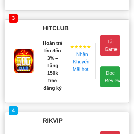
3
HITCLUB
Tải
Hoàn trả
★★★★★
Game
lên đến
Nhận
3% –
Khuyến
Tặng
Mãi hot
Đọc
150k
Review
free
đăng ký
4
RIKVIP