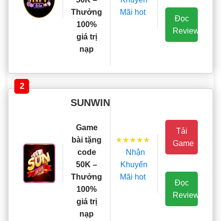
Mãi hot
Thưởng
Đọc
100%
Review
giá trị
nạp
2
SUNWIN
Game
Tải
★★★★★
bài tặng
Game
Nhận
code
Khuyến
50K –
Mãi hot
Thưởng
Đọc
100%
Review
giá trị
nạp