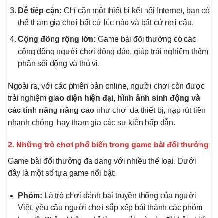
Dễ tiếp cận:
Chỉ cần một thiết bị kết nối Internet, bạn có
thể tham gia chơi bất cứ lúc nào và bất cứ nơi đâu.
Cộng đồng rộng lớn:
Game bài đổi thưởng có các
cộng đồng người chơi đông đảo, giúp trải nghiệm thêm
phần sôi động và thú vị.
Ngoài ra, với các phiên bản online, người chơi còn được
trải nghiệm
giao diện hiện đại, hình ảnh sinh động và
các tính năng nâng cao
như chơi đa thiết bị, nạp rút tiền
nhanh chóng, hay tham gia các sự kiện hấp dẫn.
2. Những trò chơi phổ biến trong game bài đổi thưởng
Game bài đổi thưởng đa dạng với nhiều thể loại. Dưới
đây là một số tựa game nổi bật:
Phỏm:
Là trò chơi đánh bài truyền thống của người
Việt, yêu cầu người chơi sắp xếp bài thành các phỏm