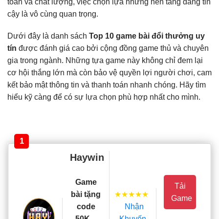
toàn và chất lượng, việc chọn lựa những nền tảng đáng tin
cậy là vô cùng quan trọng.
Dưới đây là danh sách
Top 10 game bài đổi thưởng uy
tín
được đánh giá cao bởi cộng đồng game thủ và chuyên
gia trong ngành. Những tựa game này không chỉ đem lại
cơ hội thắng lớn mà còn bảo vệ quyền lợi người chơi, cam
kết bảo mật thông tin và thanh toán nhanh chóng. Hãy tìm
hiểu kỹ càng để có sự lựa chọn phù hợp nhất cho mình.
1
Haywin
Game
Tải
★★★★★
bài tặng
Game
Nhận
code
Khuyến
50K –