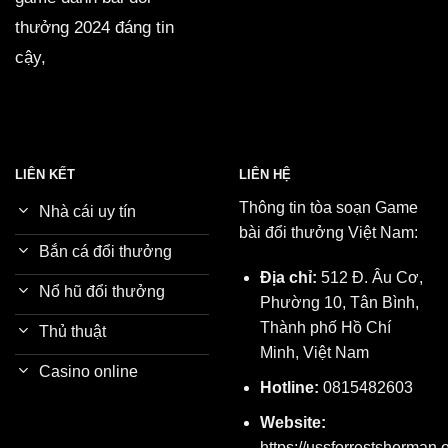
thưởng 2024 đáng tin
cậy,
LIÊN KẾT
LIÊN HỆ
Thông tin tòa soạn Game
Nhà cái uy tín
bài đổi thưởng Việt Nam:
Bắn cá đổi thưởng
Địa chỉ:
512 Đ. Âu Cơ,
Nổ hũ đổi thưởng
Phường 10, Tân Bình,
Thành phố Hồ Chí
Thủ thuật
Minh, Việt Nam
Casino online
Hotline:
0815482603
Website:
https://ussforrestsherman.o