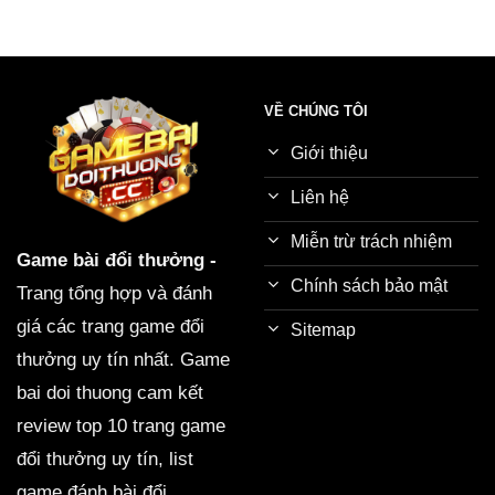
VỀ CHÚNG TÔI
Giới thiệu
Liên hệ
Miễn trừ trách nhiệm
Game bài đổi thưởng
-
Chính sách bảo mật
Trang tổng hợp và đánh
giá các trang game đổi
Sitemap
thưởng uy tín nhất. Game
bai doi thuong cam kết
review top 10 trang game
đổi thưởng uy tín, list
game đánh bài đổi