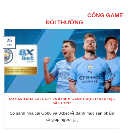
CỔNG GAME
ĐỔI THƯỞNG
25
Th5
SO SÁNH NHÀ CÁI GO88 VÀ 8XBET: GAME CƯỢC Ở ĐÂU ĐẶC
SẮC HƠN?
So sánh nhà cái Go88 và 8xbet về danh mục sản phẩm
sẽ giúp người [...]