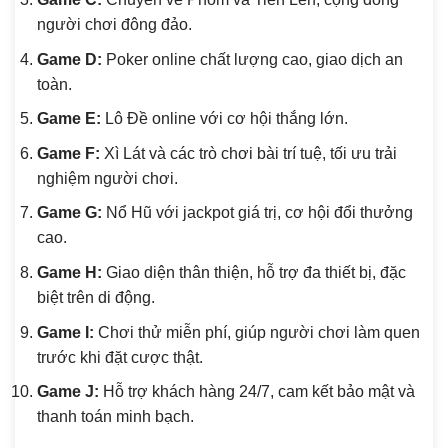
người chơi đông đảo.
Game D:
Poker online chất lượng cao, giao dịch an
toàn.
Game E:
Lô Đề online với cơ hội thắng lớn.
Game F:
Xì Lát và các trò chơi bài trí tuệ, tối ưu trải
nghiệm người chơi.
Game G:
Nổ Hũ với jackpot giá trị, cơ hội đổi thưởng
cao.
Game H:
Giao diện thân thiện, hỗ trợ đa thiết bị, đặc
biệt trên di động.
Game I:
Chơi thử miễn phí, giúp người chơi làm quen
trước khi đặt cược thật.
Game J:
Hỗ trợ khách hàng 24/7, cam kết bảo mật và
thanh toán minh bạch.