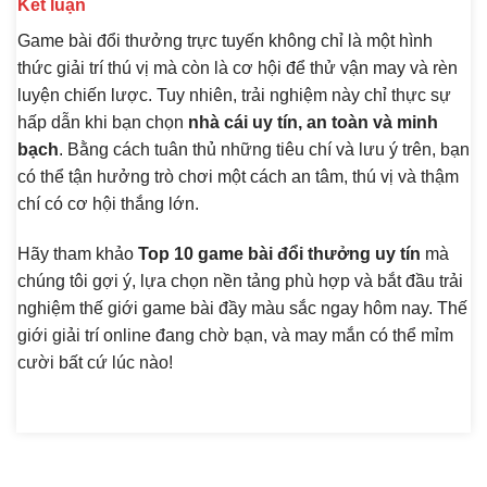
Kết luận
Game bài đổi thưởng trực tuyến không chỉ là một hình
thức giải trí thú vị mà còn là cơ hội để thử vận may và rèn
luyện chiến lược. Tuy nhiên, trải nghiệm này chỉ thực sự
hấp dẫn khi bạn chọn
nhà cái uy tín, an toàn và minh
bạch
. Bằng cách tuân thủ những tiêu chí và lưu ý trên, bạn
có thể tận hưởng trò chơi một cách an tâm, thú vị và thậm
chí có cơ hội thắng lớn.
Hãy tham khảo
Top 10 game bài đổi thưởng uy tín
mà
chúng tôi gợi ý, lựa chọn nền tảng phù hợp và bắt đầu trải
nghiệm thế giới game bài đầy màu sắc ngay hôm nay. Thế
giới giải trí online đang chờ bạn, và may mắn có thể mỉm
cười bất cứ lúc nào!