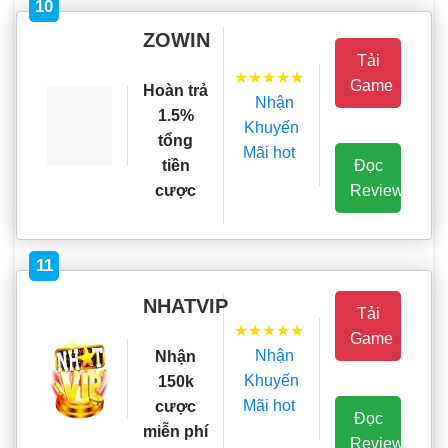
10
ZOWIN
Tải
★★★★★
Game
Hoàn trả
Nhận
1.5%
Khuyến
tổng
Mãi hot
Đọc
tiền
Review
cược
11
NHATVIP
Tải
★★★★★
Game
Nhận
Nhận
Khuyến
150k
Mãi hot
cược
Đọc
miễn phí
Review